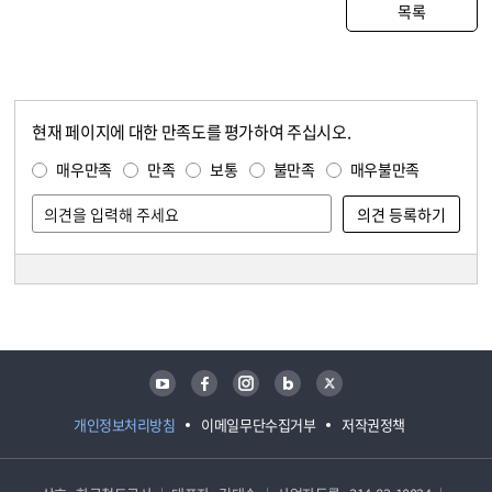
목록
현재 페이지에 대한 만족도를 평가하여 주십시오.
콘텐츠 만족도 조사
만족도 조사
매우만족
만족
보통
불만족
매우불만족
담당자 정보
담당자 정보
유튜브
페이스북
인스타그램
블로그
트위터
개인정보처리방침
이메일무단수집거부
저작권정책