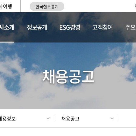
차여행
한국철도통계
사소개
정보공개
ESG경영
고객참여
주요
황
조직현황
채용정보
채용공고
채용정보
채용공고