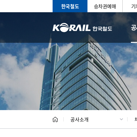
한국철도
승차권예매
기
공
CEO
일반현
공사소개