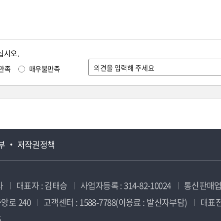
십시오.
만족
매우불만족
부
저작권정책
사
대표자 : 김태승
사업자등록 : 314-82-10024
통신판매업신
앙로 240
고객센터 : 1588-7788(이용료 : 발신자부담)
대표전화
5