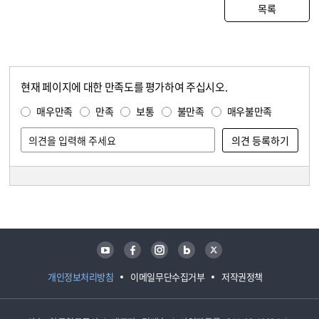
목록
현재 페이지에 대한 만족도를 평가하여 주십시오.
콘텐츠 만족도 조사
만족도 조사
매우만족
만족
보통
불만족
매우불만족
담당자 정보
담당자 정보
유튜브
페이스북
인스타그램
블로그
트위터
개인정보처리방침
이메일무단수집거부
저작권정책