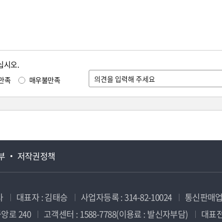
십시오.
만족
매우불만족
부
저작권정책
사
대표자 : 김태승
사업자등록 : 314-82-10024
통신판매업신
앙로 240
고객센터 : 1588-7788(이용료 : 발신자부담)
대표전화