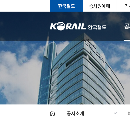
한국철도
승차권예매
기
공
CEO
일반현
공사소개