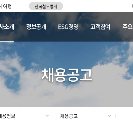
차여행
한국철도통계
사소개
정보공개
ESG경영
고객참여
주요
황
조직현황
채용정보
채용공고
채용정보
채용공고