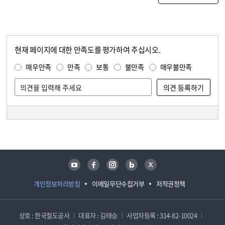
현재 페이지에 대한 만족도를 평가하여 주십시오.
콘텐츠 만족도 조사
만족도 조사
매우만족
만족
보통
불만족
매우불만족
담당자 정보
담당자 정보
유튜브
페이스북
인스타그램
블로그
트위터
개인정보처리방침
이메일무단수집거부
저작권정책
상호 : 한국철도공사
대표자 : 김태승
사업자등록 : 314-82-10024