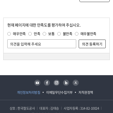
현재 페이지에 대한 만족도를 평가하여 주십시오.
콘텐츠 만족도 조사
만족도 조사
매우만족
만족
보통
불만족
매우불만족
담당자 정보
담당자 정보
유튜브
페이스북
인스타그램
블로그
트위터
개인정보처리방침
이메일무단수집거부
저작권정책
상호 : 한국철도공사
대표자 : 김태승
사업자등록 : 314-82-10024