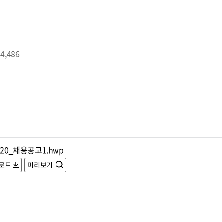
14,486
020_채용공고1.hwp
로드
미리보기