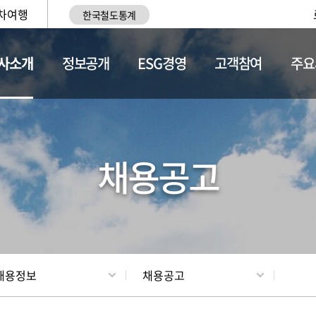
차여행
한국철도통계
사소개
정보공개
ESG경영
고객참여
주요
황
조직현황
채용정보
채용공고
채용정보
채용공고