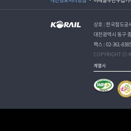
상호 : 한국철도공
대전광역시 동구 중
팩스 : 02-361-838
COPYRIGHT ⓒ K
계열사