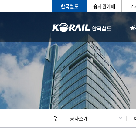
한국철도
승차권예매
기
공
CEO
일반현
공사소개