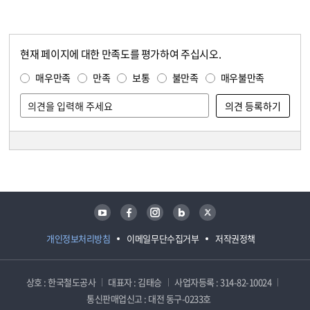
현재 페이지에 대한 만족도를 평가하여 주십시오.
콘텐츠 만족도 조사
만족도 조사
매우만족
만족
보통
불만족
매우불만족
담당자 정보
담당자 정보
유튜브
페이스북
인스타그램
블로그
트위터
개인정보처리방침
이메일무단수집거부
저작권정책
상호 : 한국철도공사
대표자 : 김태승
사업자등록 : 314-82-10024
통신판매업신고 : 대전 동구-0233호