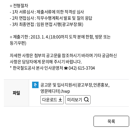
○ 전형절차
- 1차 서류심사 : 제출서류에 의한 적격성 심사
- 2차 면접심사 : 직무수행계획서 발표 및 질의 응답
- 3차 최종면접 : 임원 면접 시행(광고부장 限)
○ 제출기한 : 2013. 1. 4.(18:00까지 도착 분에 한함, 방문 또는
등기우편)
자세한 사항은 첨부의 공고문을 참조하시기 바라며 기타 궁금하신
사항은 담당자에게 문의해 주시기 바랍니다.
* 한국철도공사 본사 인사운영처 ☎ 042) 615-3704
공고문 및 입사지원서(광고부장,언론홍보,
영문에디터).hwp
파일
다운로드
미리보기
목록