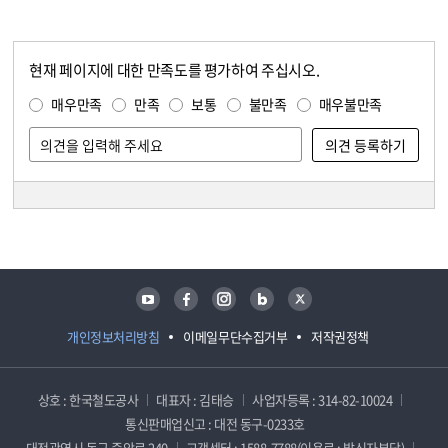
현재 페이지에 대한 만족도를 평가하여 주십시오.
콘텐츠 만족도 조사
만족도 조사
매우만족
만족
보통
불만족
매우불만족
담당자 정보
담당자 정보
유튜브
페이스북
인스타그램
블로그
트위터
개인정보처리방침
이메일무단수집거부
저작권정책
상호 : 한국철도공사
대표자 : 김태승
사업자등록 : 314-82-10024
통신판매업신고 : 대전 동구-0233호
대전광역시 동구 중앙로 240
고객센터 : 1588-7788(이용료 : 발신자부담)