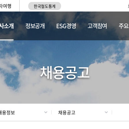
차여행
한국철도통계
사소개
정보공개
ESG경영
고객참여
주요
황
조직현황
채용정보
채용공고
채용정보
채용공고