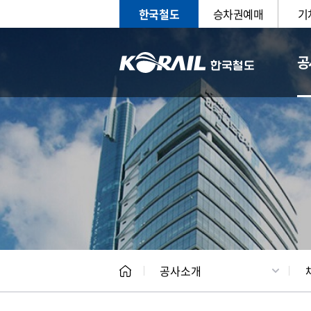
한국철도
승차권예매
기
공
CEO
일반현
공사소개