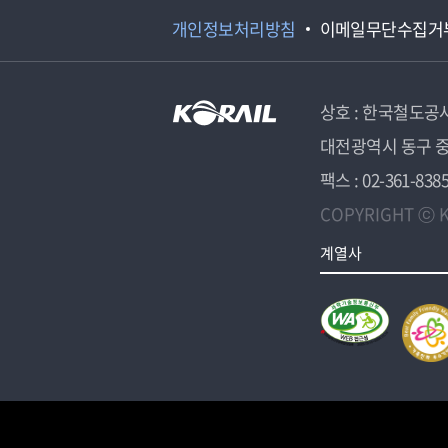
개인정보처리방침
이메일무단수집거
상호 : 한국철도공
대전광역시 동구 중
팩스 : 02-361-838
COPYRIGHT ⓒ K
계열사