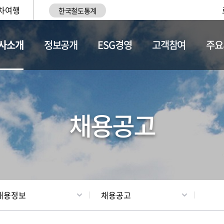
차여행
한국철도통계
사소개
정보공개
ESG경영
고객참여
주요
황
조직현황
채용정보
채용공고
채용정보
채용공고