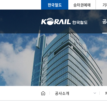
한국철도
승차권예매
기
공
CEO
일반현
공사소개