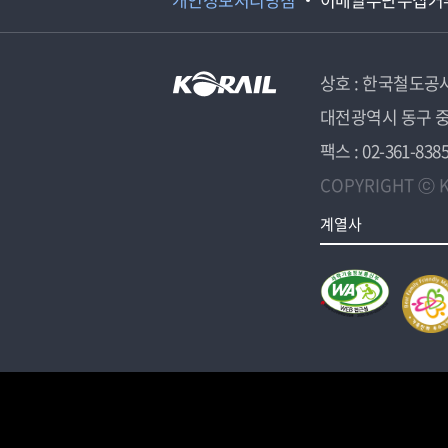
상호 : 한국철도공
대전광역시 동구 중
팩스 : 02-361-838
COPYRIGHT ⓒ K
계열사