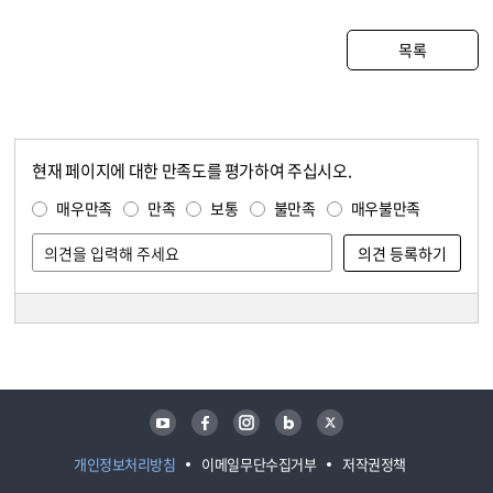
목록
현재 페이지에 대한 만족도를 평가하여 주십시오.
콘텐츠 만족도 조사
만족도 조사
매우만족
만족
보통
불만족
매우불만족
담당자 정보
담당자 정보
유튜브
페이스북
인스타그램
블로그
트위터
개인정보처리방침
이메일무단수집거부
저작권정책