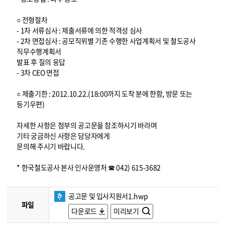
○ 전형절차
- 1차 서류심사 : 제출서류에 의한 적격성 심사
- 2차 면접심사 : 공모직위별 기존 수행한 사업계획서 및 철도공사
직무수행계획서
발표 후 질의 응답
- 3차 CEO 면접
○ 제출기한 : 2012.10.22.(18:00까지 도착 분에 한함, 방문 또는
등기우편)
자세한 사항은 첨부의 공고문을 참조하시기 바라며
기타 궁금하신 사항은 담당자에게
문의해 주시기 바랍니다.
* 한국철도공사 본사 인사운영처 ☎ 042) 615-3682
공고문 및 입사지원서1.hwp
파일
다운로드
미리보기