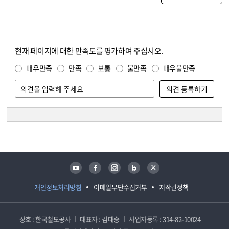
현재 페이지에 대한 만족도를 평가하여 주십시오.
콘텐츠 만족도 조사
만족도 조사
매우만족
만족
보통
불만족
매우불만족
담당자 정보
담당자 정보
유튜브
페이스북
인스타그램
블로그
트위터
개인정보처리방침
이메일무단수집거부
저작권정책
상호 : 한국철도공사
대표자 : 김태승
사업자등록 : 314-82-10024