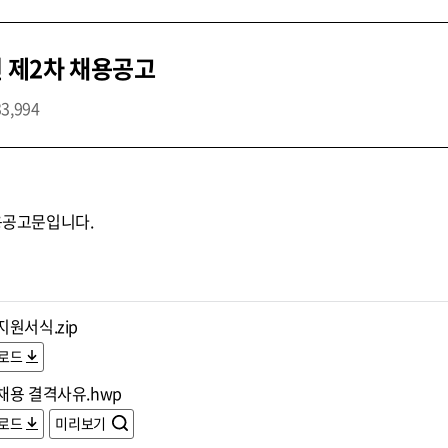
년 제2차 채용공고
33,994
채용공고문입니다.
원서식.zip
로드
채용 결격사유.hwp
로드
미리보기