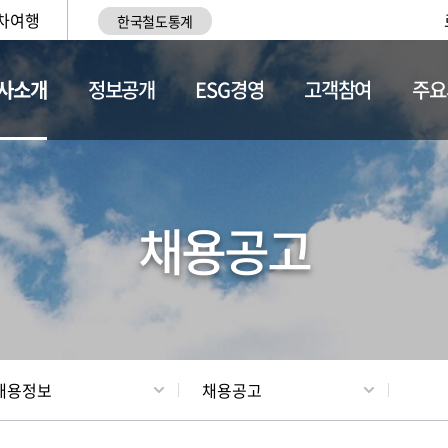
차여행
한국철도통계
사소개
정보공개
ESG경영
고객참여
주요
황
조직현황
채용정보
채용공고
채용정보
채용공고