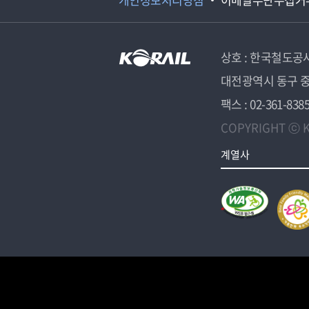
상호 : 한국철도공
대전광역시 동구 중
팩스 : 02-361-838
COPYRIGHT ⓒ K
계열사