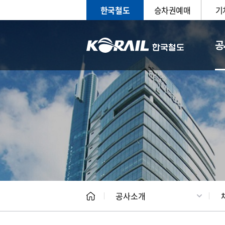
한국철도
승차권예매
기
공
CEO
일반현
공사소개