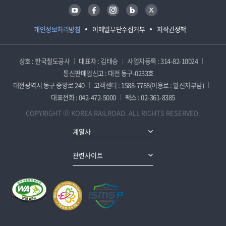
유튜브
페이스북
인스타그램
블로그
트위터
개인정보처리방침
이메일무단수집거부
저작권정책
상호 : 한국철도공사
대표자 : 김태승
사업자등록 : 314-82-10024
통신판매업신고 : 대전 동구-0233호
대전광역시 동구 중앙로 240
고객센터 : 1588-7788(이용료 : 발신자부담)
대표전화 : 042-472-5000
팩스 : 02-361-8385
COPYRIGHT ⓒ KOREA RAILROAD. ALL RIGHTS RESERVED.
계열사
관련사이트