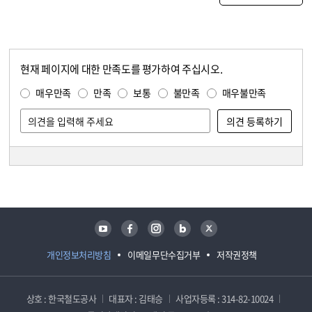
현재 페이지에 대한 만족도를 평가하여 주십시오.
콘텐츠 만족도 조사
만족도 조사
매우만족
만족
보통
불만족
매우불만족
담당자 정보
담당자 정보
유튜브
페이스북
인스타그램
블로그
트위터
개인정보처리방침
이메일무단수집거부
저작권정책
상호 : 한국철도공사
대표자 : 김태승
사업자등록 : 314-82-10024