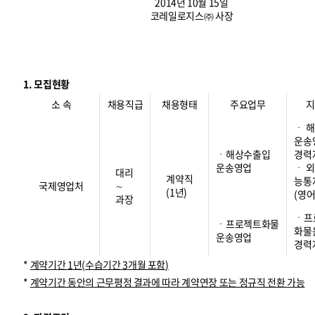
2014년 10월 15일
코레일로지스㈜ 사장
1. 모집현황
소 속
채용직급
채용형태
주요업무
지
ㆍ 
운송
ㆍ해상수출입
경력
운송영업
ㆍ 
대리
계약직
능통
국제영업처
∼
(1년)
(영어
과장
ㆍ프
ㆍ프로젝트화물
화물
운송영업
경력
*
계약기간
1
년
(
수습기간
3
개월 포함
)
*
계약기간 동안의 근무평정 결과에 따라 계약연장 또는 정규직 전환 가능