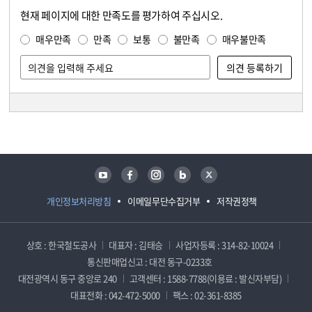
현재 페이지에 대한 만족도를 평가하여 주십시오.
콘텐츠 만족도 조사
만족도 조사
매우만족
만족
보통
불만족
매우불만족
담당자 정보
담당자 정보
유튜브
페이스북
인스타그램
블로그
트위터
개인정보처리방침
이메일무단수집거부
저작권정책
상호 : 한국철도공사
대표자 : 김태승
사업자등록 : 314-82-10024
통신판매업신고 : 대전 동구-0233호
대전광역시 동구 중앙로 240
고객센터 : 1588-7788(이용료 : 발신자부담)
대표전화 : 042-472-5000
팩스 : 02-361-8385