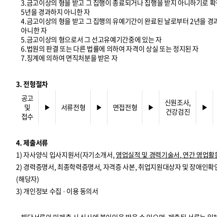
3.금고이상의 형을 받고 그 집행이 종료되거나 집행을 받지 아니하기로 확
5년을 경과하지 아니한 자
4.금고이상의 형을 받고 그 집행의 유예기간이 완료된 날로부터 2년을 
아니한 자
5.금고이상의 형으로서 그 선고유예기간중에 있는 자
6.법원의 판결 또는 다른 법률에 의하여 자격이 상실 또는 정지된 자
7.징계에 의하여 면직처분을 받은 자
3. 전형절차
공고
신원조사,
및
▶
서류전형
▶
면접전형
▶
▶
건강검진
접수
4. 제출서류
1) 자사양식 입사지원서(자기소개서,
영업실적 및 경력기술서
,
연간 영업활
2) 경력증명서, 최종학력증명서, 자격증 사본, 취업지원대상자 및 장애인확
(해당자)
3) 개인정보 수집 · 이용 동의서