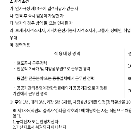
2. 자격조건
가. 인사규정 제13조에 결격사유가 없는 자
나. 합격 후 즉시 임용이 가능한 자
다. 남자의 경우 병역 필, 또는 면제된 자
라. 보세사자격소지자, 지게차운전기능사 자격소지자, 고졸자, 장애인, 
우대
마. 경력적용
적 용 대 상 경 력
ㆍ철도공사 근무경력
1
ㆍ전문직？국가 및 지방공무원으로 근무한 경력
ㆍ동일한 전문분야 또는 동종업체에서 근무한 경력
8
ㆍ공공기관의운영에관한법률에의거 공공기관으로 지정된
7
기관에서 근무한 경력
※ 주임 1년, 대리 3년, 과장 5년 6개월, 차장 8년 6개월 인정(경력환산율 10
※ 제13조(직원의 결격사유)다음 각호의 1에 해당하는 자는 직원으로 채
없다.
1.금치산자 또는 한정치산자
2.파산자로서 복권되지 아니한 자