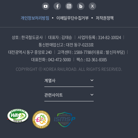
유튜브
페이스북
인스타그램
블로그
트위터
개인정보처리방침
이메일무단수집거부
저작권정책
상호 : 한국철도공사
대표자 : 김태승
사업자등록 : 314-82-10024
통신판매업신고 : 대전 동구-0233호
대전광역시 동구 중앙로 240
고객센터 : 1588-7788(이용료 : 발신자부담)
대표전화 : 042-472-5000
팩스 : 02-361-8385
COPYRIGHT ⓒ KOREA RAILROAD. ALL RIGHTS RESERVED.
계열사
관련사이트