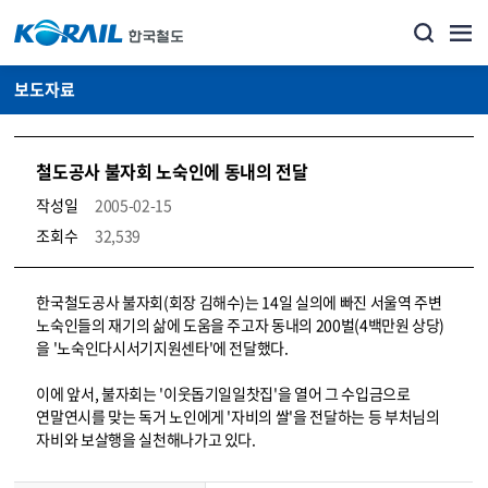
보도자료
철도공사 불자회 노숙인에 동내의 전달
작성일
2005-02-15
조회수
32,539
뉴스·홍보_보도자료 상세보기 – 내용, 파일, 담당자 연락처로 구성
한국철도공사 불자회(회장 김해수)는 14일 실의에 빠진 서울역 주변
노숙인들의 재기의 삶에 도움을 주고자 동내의 200벌(4백만원 상당)
을 '노숙인다시서기지원센타'에 전달했다.
이에 앞서, 불자회는 '이웃돕기일일찻집'을 열어 그 수입금으로
연말연시를 맞는 독거 노인에게 '자비의 쌀'을 전달하는 등 부처님의
자비와 보살행을 실천해나가고 있다.