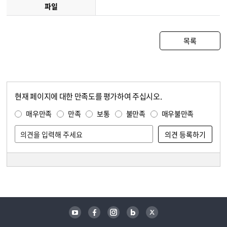
파일
목록
현재 페이지에 대한 만족도를 평가하여 주십시오.
콘텐츠 만족도 조사
만족도 조사
매우만족
만족
보통
불만족
매우불만족
담당자 정보
담당자 정보
유튜브
페이스북
인스타그램
블로그
트위터