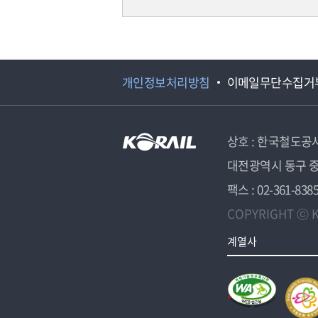
개인정보처리방침
이메일무단수집거
상호 : 한국철도공
대전광역시 동구 중
팩스 : 02-361-838
COPYRIGHT ⓒ K
계열사