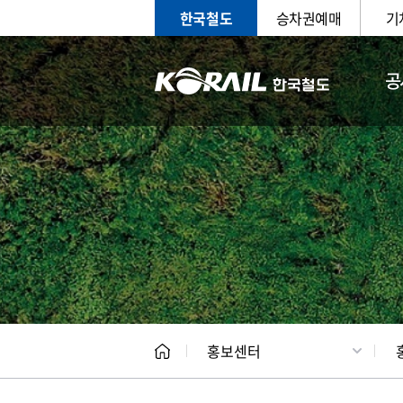
한국철도
승차권예매
기
공
홍보
문화사
홍보센터