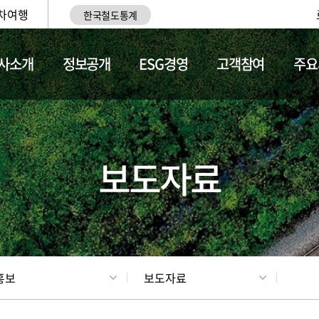
차여행
한국철도통계
사소개
정보공개
ESG경영
고객참여
주요
업
갤러리
기차소개
보도자료
홍보
보도자료