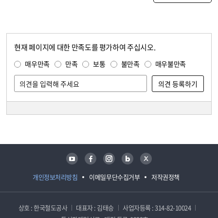
현재 페이지에 대한 만족도를 평가하여 주십시오.
콘텐츠 만족도 조사
만족도 조사
매우만족
만족
보통
불만족
매우불만족
담당자 정보
담당자 정보
유튜브
페이스북
인스타그램
블로그
트위터
개인정보처리방침
이메일무단수집거부
저작권정책
상호 : 한국철도공사
대표자 : 김태승
사업자등록 : 314-82-10024