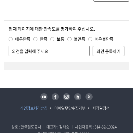
현재 페이지에 대한 만족도를 평가하여 주십시오.
콘텐츠 만족도 조사
만족도 조사
매우만족
만족
보통
불만족
매우불만족
담당자 정보
담당자 정보
유튜브
페이스북
인스타그램
블로그
트위터
개인정보처리방침
이메일무단수집거부
저작권정책
상호 : 한국철도공사
대표자 : 김태승
사업자등록 : 314-82-10024