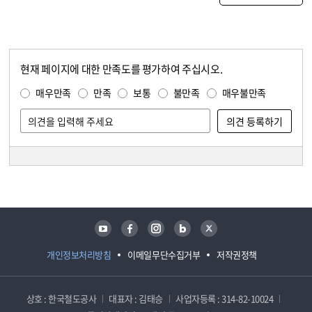
현재 페이지에 대한 만족도를 평가하여 주십시오.
콘텐츠 만족도 조사
만족도 조사
매우만족
만족
보통
불만족
매우불만족
담당자 정보
담당자 정보
유튜브
페이스북
인스타그램
블로그
트위터
개인정보처리방침
이메일무단수집거부
저작권정책
상호 : 한국철도공사
대표자 : 김태승
사업자등록 : 314-82-10024