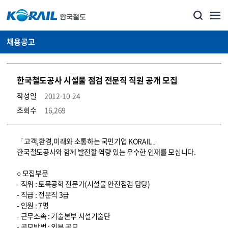
채용공고
한국철도공사 시설물 점검 전문직 직원 공개 모집
작성일
2012-10-24
조회수
16,269
코레일소개_경영공시_채용공고 상세보기 – 내용, 파일, 담당자 연락처로 구성
「고객,환경,미래와 소통하는 국민기업 KORAIL」
한국철도공사와 함께 발전할 역량 있는 우수한 인재를 모십니다.
○ 모집부문
- 직위 : 토목공학 전문가(시설물 안전점검 담당)
- 직급 : 전문직 3급
- 인원 : 7명
- 근무소속 : 기술본부 시설기술단
- 공모방법 : 외부 공모