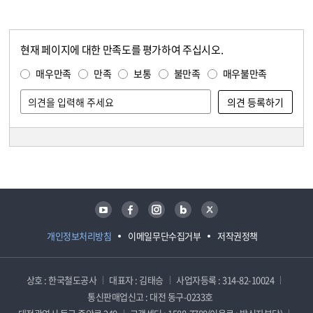
현재 페이지에 대한 만족도를 평가하여 주십시오.
콘텐츠 만족도 조사
만족도 조사
매우만족
만족
보통
불만족
매우불만족
담당자 정보
담당자 정보
유튜브
페이스북
인스타그램
블로그
트위터
개인정보처리방침
이메일무단수집거부
저작권정책
상호 : 한국철도공사
대표자 : 김태승
사업자등록 : 314-82-10024
통신판매업신고 : 대전 동구-0233호