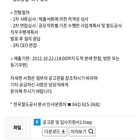
○ 전형절차
- 1차 서류심사 : 제출서류에 의한 적격성 심사
- 2차 면접심사 : 공모직위별 기존 수행한 사업계획서 및 철도공사
직무수행계획서
발표 후 질의 응답
- 3차 CEO 면접
○ 제출기한 : 2012.10.22.(18:00까지 도착 분에 한함, 방문 또는
등기우편)
자세한 사항은 첨부의 공고문을 참조하시기 바라며
기타 궁금하신 사항은 담당자에게
문의해 주시기 바랍니다.
* 한국철도공사 본사 인사운영처 ☎ 042) 615-3682
공고문 및 입사지원서1.hwp
파일
다운로드
미리보기