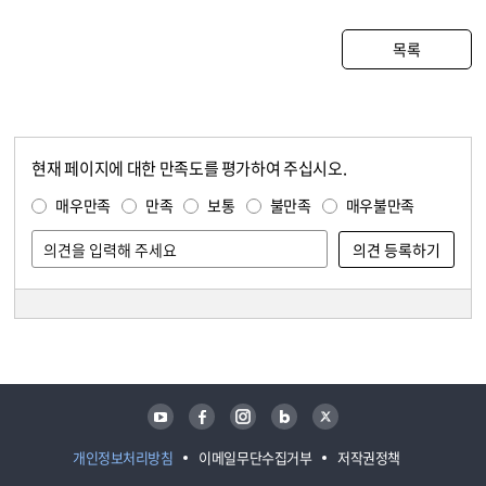
목록
현재 페이지에 대한 만족도를 평가하여 주십시오.
콘텐츠 만족도 조사
만족도 조사
매우만족
만족
보통
불만족
매우불만족
담당자 정보
담당자 정보
유튜브
페이스북
인스타그램
블로그
트위터
개인정보처리방침
이메일무단수집거부
저작권정책