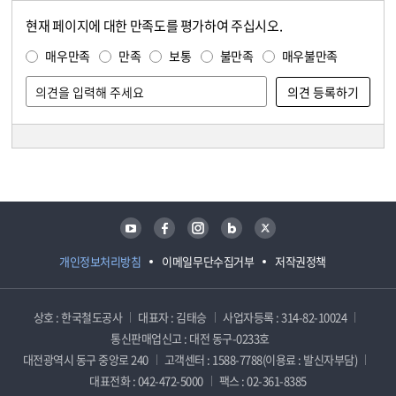
현재 페이지에 대한 만족도를 평가하여 주십시오.
콘텐츠 만족도 조사
만족도 조사
매우만족
만족
보통
불만족
매우불만족
담당자 정보
담당자 정보
유튜브
페이스북
인스타그램
블로그
트위터
개인정보처리방침
이메일무단수집거부
저작권정책
상호 : 한국철도공사
대표자 : 김태승
사업자등록 : 314-82-10024
통신판매업신고 : 대전 동구-0233호
대전광역시 동구 중앙로 240
고객센터 : 1588-7788(이용료 : 발신자부담)
대표전화 : 042-472-5000
팩스 : 02-361-8385