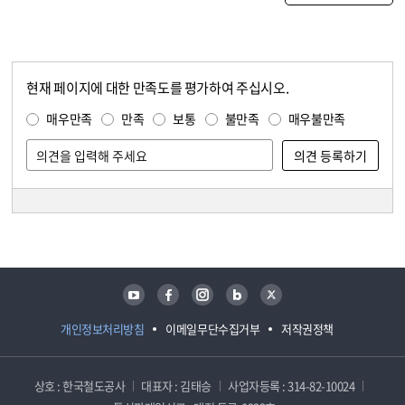
현재 페이지에 대한 만족도를 평가하여 주십시오.
콘텐츠 만족도 조사
만족도 조사
매우만족
만족
보통
불만족
매우불만족
담당자 정보
담당자 정보
유튜브
페이스북
인스타그램
블로그
트위터
개인정보처리방침
이메일무단수집거부
저작권정책
상호 : 한국철도공사
대표자 : 김태승
사업자등록 : 314-82-10024