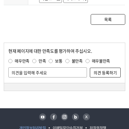
목록
현재 페이지에 대한 만족도를 평가하여 주십시오.
콘텐츠 만족도 조사
만족도 조사
매우만족
만족
보통
불만족
매우불만족
담당자 정보
담당자 정보
유튜브
페이스북
인스타그램
블로그
트위터
개인정보처리방침
이메일무단수집거부
저작권정책