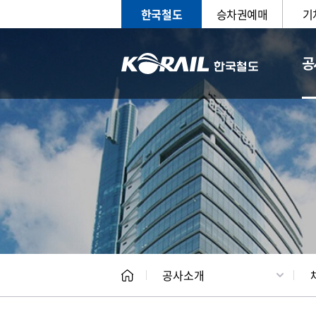
한국철도
승차권예매
기
공
CEO
일반현
공사소개