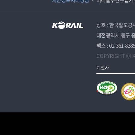
상호 : 한국철도공
대전광역시 동구 중
팩스 : 02-361-838
COPYRIGHT ⓒ K
계열사