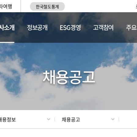
차여행
한국철도통계
사소개
정보공개
ESG경영
고객참여
주요
황
조직현황
채용정보
채용공고
채용정보
채용공고