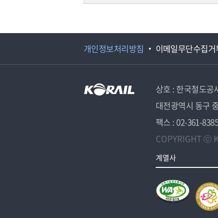
개인정보처리방침
이메일무단수집거
상호 : 한국철도공
대전광역시 동구 중
팩스 : 02-361-838
COPYRIGHT ⓒ K
계열사