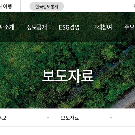
차여행
한국철도통계
사소개
정보공개
ESG경영
고객참여
주요
업
갤러리
기차소개
보도자료
홍보
보도자료