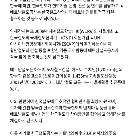
한국에 파견, 한국철도가 철도기술·운영·건설 등 연수를 담당하고 ▲
베트남철도공사는 한국철도산업체의 베트남 진출을 적극 지원·
협조하는 것 등으로 되어있다.
양해각서는 또 2008년 세계철도학술대회(WCRR)의 서울개최 ▲
한국철도의 국제철도협력기구(OSID) 회원가입 ▲UN
아시아태평양경제사회이사회(ESCAP)에서 추진하는 아시아
횡단철도의 건설 등을 포함한 각종 국제활동에 베트남철도공사가
적극 참여·협조하는 것도 담고 있다.
베트남철도는 하노이 도시철도건설, 하노이-호치민(1,700km)간의
한국과 같은 표준궤(선로궤간의 넓이 1.435m) 고속철도건설 등
2001년부터 2020년까지 베트남철도 교통부분 개발계획을 추진중에
있고,
이와 관련하여 한국철도에 우호적인 협력관계를 희망해 왔으며,
수차에 걸친 양국간 실무접촉과 한국철도의 벤치마킹 등을 통해
베트남철도 개발사업에 한국철도의 참여방안을 협의하고 양해각서를
체결하게 된 것이다.
이를 계기로 한국철도공사는 베트남의 향후 2020년까지의 주요