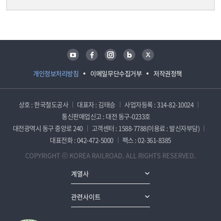
담당자 정보
담당자 정보
유튜브
페이스북
인스타그램
블로그
트위터
개인정보처리방침
이메일무단수집거부
저작권정책
상호 : 한국철도공사
대표자 : 김태승
사업자등록 : 314-82-10024
통신판매업신고 : 대전 동구-0233호
대전광역시 동구 중앙로 240
고객센터 : 1588-7788(이용료 : 발신자부담)
대표전화 : 042-472-5000
팩스 : 02-361-8385
COPYRIGHT ⓒ KOREA RAILROAD. ALL RIGHTS RESERVED.
계열사
관련사이트