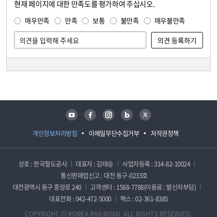
현재 페이지에 대한 만족도를 평가하여 주십시오.
콘텐츠 만족도 조사
만족도 조사
매우만족
만족
보통
불만족
매우불만족
담당자 정보
담당자 정보
유튜브
페이스북
인스타그램
블로그
트위터
개인정보처리방침
이메일무단수집거부
저작권정책
상호 : 한국철도공사
대표자 : 김태승
사업자등록 : 314-82-10024
통신판매업신고 : 대전 동구-0233호
대전광역시 동구 중앙로 240
고객센터 : 1588-7788(이용료 : 발신자부담)
대표전화 : 042-472-5000
팩스 : 02-361-8385
COPYRIGHT ⓒ KOREA RAILROAD. ALL RIGHTS RESERVED.