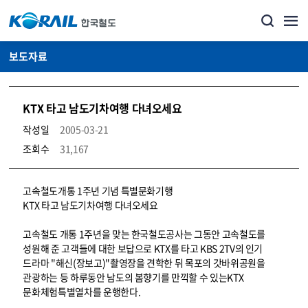
보도자료
KTX 타고 남도기차여행 다녀오세요
작성일
2005-03-21
조회수
31,167
뉴스·홍보_보도자료 상세보기 – 내용, 파일, 담당자 연락처로 구성
고속철도개통 1주년 기념 특별문화기행
KTX 타고 남도기차여행 다녀오세요
고속철도 개통 1주년을 맞는 한국철도공사는 그동안 고속철도를
성원해 준 고객들에 대한 보답으로 KTX를 타고 KBS 2TV의 인기
드라마 "해신(장보고)"촬영장을 견학한 뒤 목포의 갓바위공원을
관광하는 등 하루동안 남도의 봄향기를 만끽할 수 있는KTX
문화체험특별열차를 운행한다.