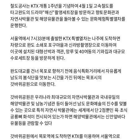
철도공사는 KTX 개통 1주년을 기념하여 4월 1일 고속철도를
타고완도의 드라마"해신"촬영세트장을 방문하고 향토문화관과
자연사박물관 및 해양유물관을 돌아볼 수 있는 문화체험특별열차를
운행한다.
서울역에서 7시33분에 출발한 KTX 특별열차는 나주에 도착하면
차량으로 완도 소쇄포 포구마을과 신라방촬영장으로 이동하여
이곳에 설치된 대형선박과 객관, 망루 및 40여동의 기와집과 대규모
수로세트장 등을 방문하게 된다.
완도대교를 건너 목포로 향하기 전에 음식특화거리에서 자유롭게
남도의 봄식단을 맛보는 시간을 가진 뒤에는 목포시의
갓바위공원으로 이동한다.
갓바위공원은 우리나라 최대규모의 자연사박물관과 국내유일의
해양박물관 및 남농기념관 등이 들어선 남도 문화예술의 진수를 맞볼
수 있는 곳으로 특히 자연사 박물관에는 세계에서 단 2점뿐인 육·초식
공룡뼈 화석이 전시되어 있는가 하면 해양박물관에서는 신안앞바다
유물등을 관람할 수 있다
갓바위공원에서 목포역에 도착하면 KTX를 이용하여 서울역으로