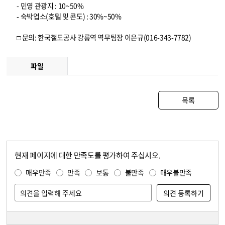
- 민영 관광지 : 10~50%
- 숙박업소(호텔 및 콘도) : 30%~50%
□ 문의: 한국철도공사 강릉역 역무팀장 이은규(016-343-7782)
파일
목록
현재 페이지에 대한 만족도를 평가하여 주십시오.
콘텐츠 만족도 조사
만족도 조사
매우만족
만족
보통
불만족
매우불만족