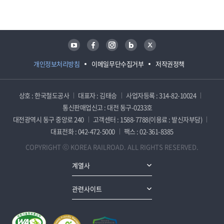
담당자 정보
담당자 정보
유튜브
페이스북
인스타그램
블로그
트위터
개인정보처리방침
이메일무단수집거부
저작권정책
상호 : 한국철도공사
대표자 : 김태승
사업자등록 : 314-82-10024
통신판매업신고 : 대전 동구-0233호
대전광역시 동구 중앙로 240
고객센터 : 1588-7788(이용료 : 발신자부담)
대표전화 : 042-472-5000
팩스 : 02-361-8385
COPYRIGHT ⓒ KOREA RAILROAD. ALL RIGHTS RESERVED.
계열사
관련사이트