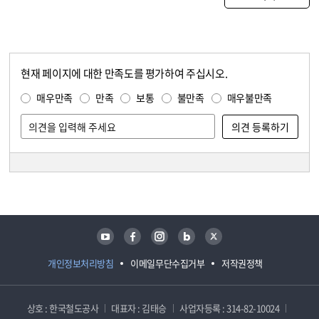
현재 페이지에 대한 만족도를 평가하여 주십시오.
콘텐츠 만족도 조사
만족도 조사
매우만족
만족
보통
불만족
매우불만족
담당자 정보
담당자 정보
유튜브
페이스북
인스타그램
블로그
트위터
개인정보처리방침
이메일무단수집거부
저작권정책
상호 : 한국철도공사
대표자 : 김태승
사업자등록 : 314-82-10024