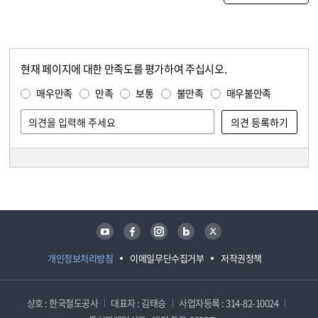
현재 페이지에 대한 만족도를 평가하여 주십시오.
콘텐츠 만족도 조사
만족도 조사
매우만족
만족
보통
불만족
매우불만족
담당자 정보
담당자 정보
유튜브
페이스북
인스타그램
블로그
트위터
개인정보처리방침
이메일무단수집거부
저작권정책
상호 : 한국철도공사
대표자 : 김태승
사업자등록 : 314-82-10024