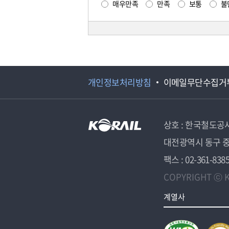
매우만족
만족
보통
불
개인정보처리방침
이메일무단수집거
상호 : 한국철도공
대전광역시 동구 중
팩스 : 02-361-838
COPYRIGHT ⓒ K
계열사