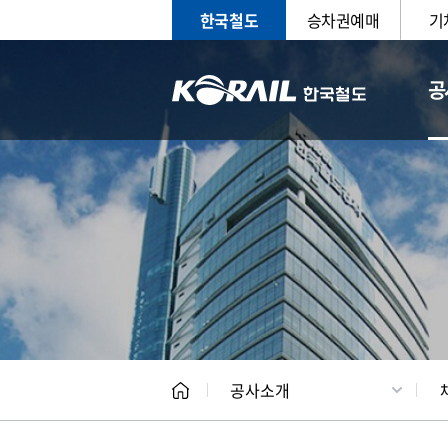
한국철도
승차권예매
기
공
CEO
일반현
공사소개