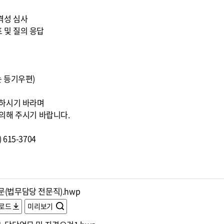
적격성 심사
표 및 질의 응답
또는 등기우편)
조하시기 바라며
의해 주시기 바랍니다.
615-3704
문(법무담당 전문직).hwp
로드
미리보기