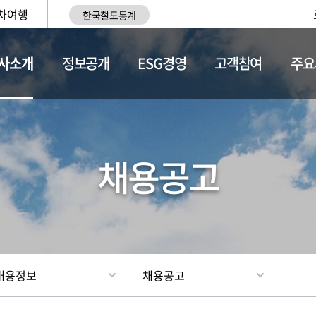
차여행
한국철도통계
사소개
정보공개
ESG경영
고객참여
주요
황
조직현황
채용정보
채용공고
채용정보
채용공고