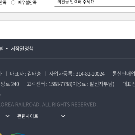
만족
매우불만족
부
저작권정책
사
대표자 : 김태승
사업자등록 : 314-82-10024
통신판매업신
앙로 240
고객센터 : 1588-7788(이용료 : 발신자부담)
대표전화
5
OREA RAILROAD. ALL RIGHTS RESERVED.
관련사이트