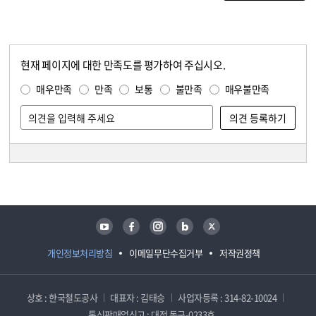
현재 페이지에 대한 만족도를 평가하여 주십시오.
콘텐츠 만족도 조사
만족도 조사
매우만족
만족
보통
불만족
매우불만족
담당자 정보
담당자 정보
유튜브
페이스북
인스타그램
블로그
트위터
개인정보처리방침
이메일무단수집거부
저작권정책
상호 : 한국철도공사
대표자 : 김태승
사업자등록 : 314-82-10024
통신판매업신고 : 대전 동구-0233호