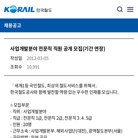
채용공고
사업개발분야 전문직 직원 공개 모집(기간 연장)
작성일
2012-03-05
조회수
10,991
코레일소개_경영공시_채용공고 상세보기 – 내용, 파일, 담당자 연락처로 구성
「세계1등 국민철도, 최상의 철도서비스를 위해서」
한국철도공사와 함께 발전할 역량 있는 우수한 인재를 모십니다.
○ 모집부문
- 직위 : 사업개발분야
- 직급 : 전문직 1급, 전문직 2급, 전문직 3․4․5급
- 인원 : 20명
- 근무소속 : 사업개발본부․해외사업단(대전), 광역철도본부(서울)
- 공모방법 : 외부 공모