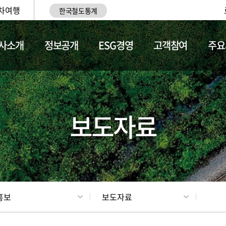
차여행
한국철도통계
사소개
정보공개
ESG경영
고객참여
주요
업
갤러리
기차소개
보도자료
홍보
보도자료