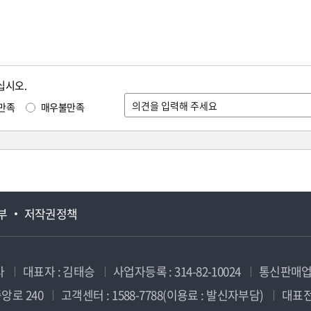
십시오.
만족
매우불만족
부
저작권정책
사
대표자 : 김태승
사업자등록 : 314-82-10024
통신판매업신
앙로 240
고객센터 : 1588-7788(이용료 : 발신자부담)
대표전화