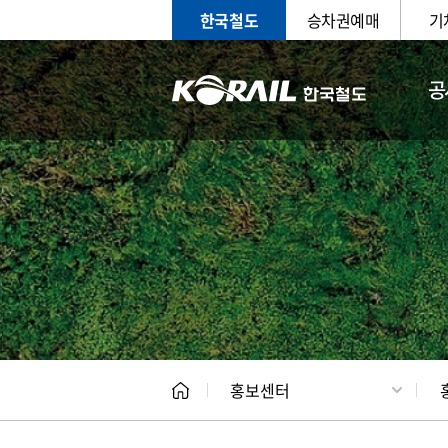
한국철도
승차권예매
기
공
홍보
문화사
홍보센터