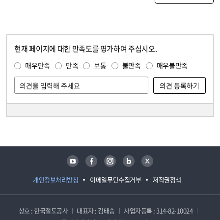
현재 페이지에 대한 만족도를 평가하여 주십시오.
콘텐츠 만족도 조사
만족도 조사
매우만족
만족
보통
불만족
매우불만족
담당자 정보
담당자 정보
유튜브
페이스북
인스타그램
블로그
트위터
개인정보처리방침
이메일무단수집거부
저작권정책
상호 : 한국철도공사
대표자 : 김태승
사업자등록 : 314-82-10024