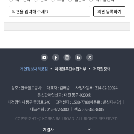
담당자 정보
담당자 정보
유튜브
페이스북
인스타그램
블로그
트위터
개인정보처리방침
이메일무단수집거부
저작권정책
상호 : 한국철도공사
대표자 : 김태승
사업자등록 : 314-82-10024
통신판매업신고 : 대전 동구-0233호
대전광역시 동구 중앙로 240
고객센터 : 1588-7788(이용료 : 발신자부담)
대표전화 : 042-472-5000
팩스 : 02-361-8385
COPYRIGHT ⓒ KOREA RAILROAD. ALL RIGHTS RESERVED.
계열사