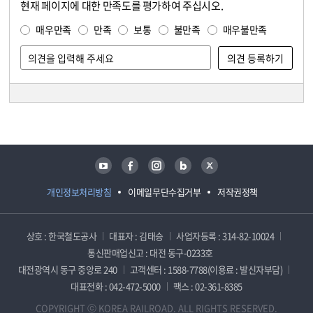
현재 페이지에 대한 만족도를 평가하여 주십시오.
콘텐츠 만족도 조사
만족도 조사
매우만족
만족
보통
불만족
매우불만족
담당자 정보
담당자 정보
유튜브
페이스북
인스타그램
블로그
트위터
개인정보처리방침
이메일무단수집거부
저작권정책
상호 : 한국철도공사
대표자 : 김태승
사업자등록 : 314-82-10024
통신판매업신고 : 대전 동구-0233호
대전광역시 동구 중앙로 240
고객센터 : 1588-7788(이용료 : 발신자부담)
대표전화 : 042-472-5000
팩스 : 02-361-8385
COPYRIGHT ⓒ KOREA RAILROAD. ALL RIGHTS RESERVED.