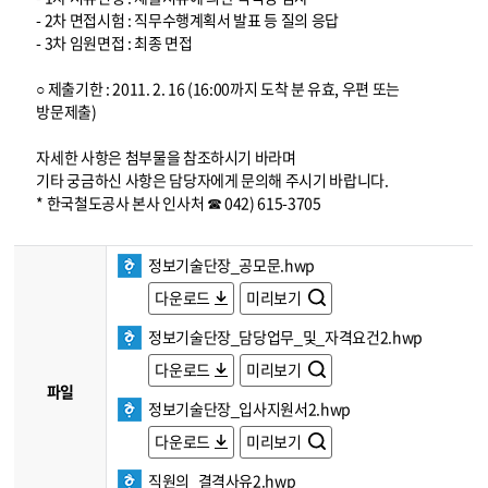
- 2차 면접시험 : 직무수행계획서 발표 등 질의 응답
- 3차 임원면접 : 최종 면접
○ 제출기한 : 2011. 2. 16 (16:00까지 도착 분 유효, 우편 또는
방문제출)
자세한 사항은 첨부물을 참조하시기 바라며
기타 궁금하신 사항은 담당자에게 문의해 주시기 바랍니다.
* 한국철도공사 본사 인사처 ☎ 042) 615-3705
정보기술단장_공모문.hwp
다운로드
미리보기
정보기술단장_담당업무_및_자격요건2.hwp
다운로드
미리보기
파일
정보기술단장_입사지원서2.hwp
다운로드
미리보기
직원의_결격사유2.hwp