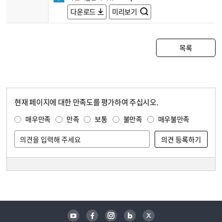
다운로드
미리보기
목록
현재 페이지에 대한 만족도를 평가하여 주십시오.
콘텐츠 만족도 조사
만족도 조사
매우만족
만족
보통
불만족
매우불만족
담당자 정보
담당자 정보
유튜브
페이스북
인스타그램
블로그
트위터