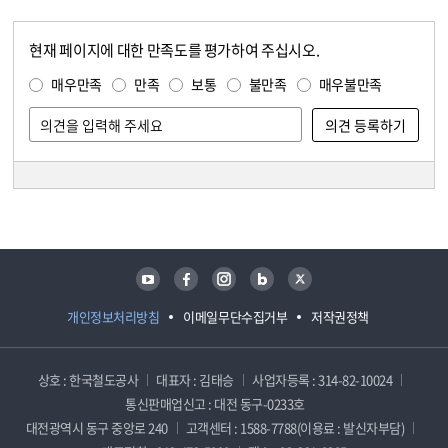
현재 페이지에 대한 만족도를 평가하여 주십시오.
콘텐츠 만족도 조사
만족도 조사
매우만족
만족
보통
불만족
매우불만족
담당자 정보
담당자 정보
유튜브
페이스북
인스타그램
블로그
트위터
개인정보처리방침
이메일무단수집거부
저작권정책
상호 : 한국철도공사
대표자 : 김태승
사업자등록 : 314-82-10024
통신판매업신고 : 대전 동구-0233호
대전광역시 동구 중앙로 240
고객센터 : 1588-7788(이용료 : 발신자부담)