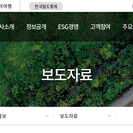
차여행
한국철도통계
사소개
정보공개
ESG경영
고객참여
주요
업
갤러리
기차소개
보도자료
홍보
보도자료