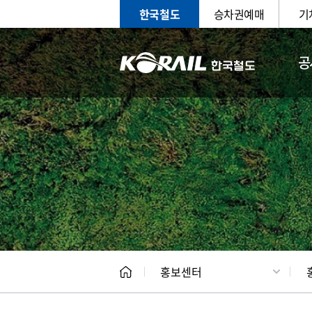
한국철도
승차권예매
기
공
홍보
문화사
홍보센터