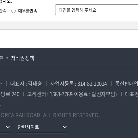
십시오.
만족
매우불만족
부
저작권정책
사
대표자 : 김태승
사업자등록 : 314-82-10024
통신판매업신
앙로 240
고객센터 : 1588-7788(이용료 : 발신자부담)
대표전화
5
OREA RAILROAD. ALL RIGHTS RESERVED.
관련사이트