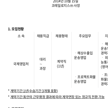
2014년 10월 15일
코레일로지스㈜ 사장
1. 모집현황
소 속
채용직급
채용형태
주요업무
지
ㆍ 
운송
ㆍ해상수출입
경력
운송영업
ㆍ 
대리
계약직
능통
국제영업처
∼
(1년)
(영어
과장
ㆍ프
ㆍ프로젝트화물
화물
운송영업
경력
*
계약기간
1
년
(
수습기간
3
개월 포함
)
*
계약기간 동안의 근무평정 결과에 따라 계약연장 또는 정규직 전환 가능