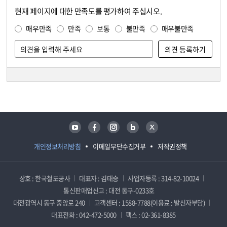
현재 페이지에 대한 만족도를 평가하여 주십시오.
콘텐츠 만족도 조사
만족도 조사
매우만족
만족
보통
불만족
매우불만족
담당자 정보
담당자 정보
유튜브
페이스북
인스타그램
블로그
트위터
개인정보처리방침
이메일무단수집거부
저작권정책
상호 : 한국철도공사
대표자 : 김태승
사업자등록 : 314-82-10024
통신판매업신고 : 대전 동구-0233호
대전광역시 동구 중앙로 240
고객센터 : 1588-7788(이용료 : 발신자부담)
대표전화 : 042-472-5000
팩스 : 02-361-8385