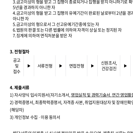
3.금고이상의 형을 받고 그 집행이 종료되거나 집행을 받지 아니하기로 확
5년을 경과하지 아니한 자
4.금고이상의 형을 받고 그 집행의 유예기간이 완료된 날로부터 2년을 
아니한 자
5.금고이상의 형으로서 그 선고유예기간중에 있는 자
6.법원의 판결 또는 다른 법률에 의하여 자격이 상실 또는 정지된 자
7.징계에 의하여 면직처분을 받은 자
3. 전형절차
공고
신원조사,
및
▶
서류전형
▶
면접전형
▶
▶
건강검진
접수
4. 제출서류
1) 자사양식 입사지원서(자기소개서,
영업실적 및 경력기술서
,
연간 영업활
2) 경력증명서, 최종학력증명서, 자격증 사본, 취업지원대상자 및 장애인확
(해당자)
3) 개인정보 수집 · 이용 동의서