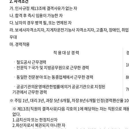
2. 자격조건
가. 인사규정 제13조에 결격사유가 없는 자
나. 합격 후 즉시 임용이 가능한 자
다. 남자의 경우 병역 필, 또는 면제된 자
라. 보세사자격소지자, 지게차운전기능사 자격소지자, 고졸자, 장애인, 
우대
마. 경력적용
적 용 대 상 경 력
ㆍ철도공사 근무경력
1
ㆍ전문직？국가 및 지방공무원으로 근무한 경력
ㆍ동일한 전문분야 또는 동종업체에서 근무한 경력
8
ㆍ공공기관의운영에관한법률에의거 공공기관으로 지정된
7
기관에서 근무한 경력
※ 주임 1년, 대리 3년, 과장 5년 6개월, 차장 8년 6개월 인정(경력환산율 10
※ 제13조(직원의 결격사유)다음 각호의 1에 해당하는 자는 직원으로 채
없다.
1.금치산자 또는 한정치산자
2.파산자로서 복권되지 아니한 자