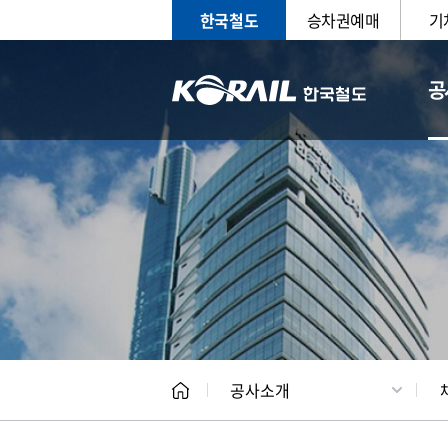
한국철도
승차권예매
기
공
CEO
일반현
공사소개