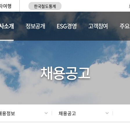
차여행
한국철도통계
사소개
정보공개
ESG경영
고객참여
주요
황
조직현황
채용정보
채용공고
채용정보
채용공고