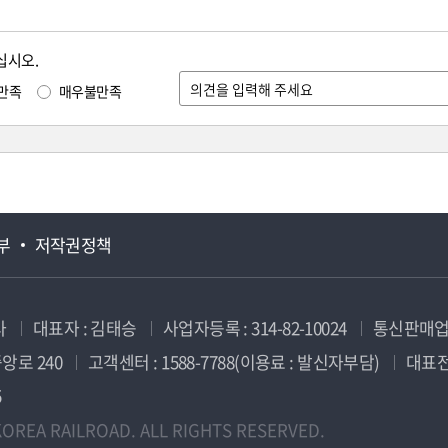
십시오.
만족
매우불만족
부
저작권정책
사
대표자 : 김태승
사업자등록 : 314-82-10024
통신판매업신
앙로 240
고객센터 : 1588-7788(이용료 : 발신자부담)
대표전화
5
OREA RAILROAD. ALL RIGHTS RESERVED.