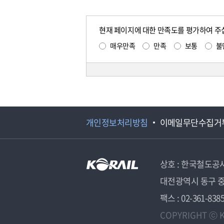
현재 페이지에 대한 만족도를 평가하여 주
매우만족
만족
보통
불
개인정보처리방침
이메일무단수집거
상호 : 한국철도공
대전광역시 동구 중
팩스 : 02-361-838
COPYRIGHT ⓒ K