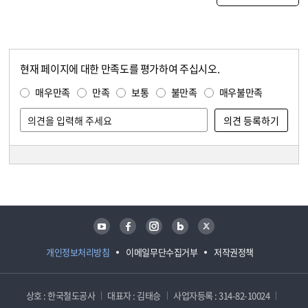
현재 페이지에 대한 만족도를 평가하여 주십시오.
콘텐츠 만족도 조사
만족도 조사
매우만족
만족
보통
불만족
매우불만족
담당자 정보
담당자 정보
유튜브
페이스북
인스타그램
블로그
트위터
개인정보처리방침
이메일무단수집거부
저작권정책
상호 : 한국철도공사
대표자 : 김태승
사업자등록 : 314-82-10024