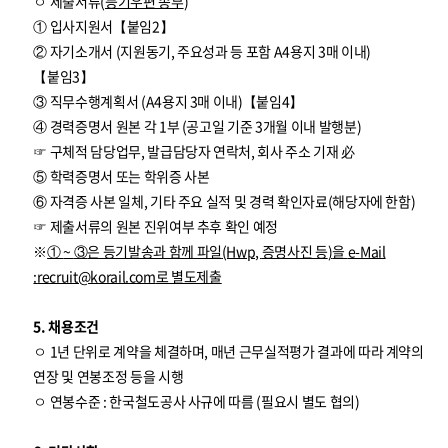
ㅇ 제출서류(
등기우편 송부
)
① 입사지원서【붙임2】
② 자기소개서 (지원동기, 주요성과 등 포함 A4용지 3매 이내)
【붙임3】
③ 직무수행계획서 (A4용지 3매 이내)【붙임4】
④ 경력증명서 원본 각 1부 (공고일 기준 3개월 이내 발행분)
☞ 구체적 담당업무, 발급담당자 연락처, 회사 주소 기재 必
⑤ 학력증명서 또는 학위증 사본
⑥ 자격증 사본 일체, 기타 주요 실적 및 경력 확인자료(해당자에 한함)
☞ 제출서류의 원본 진위여부 추후 확인 예정
※
①
~
③
은 등기발송과 함께 파일
(Hwp,
증명사진 등
)
을
e-Mail
:
recruit@korail.com
로 별도제출
5. 채용조건
ㅇ 1년 단위로 계약을 체결하며, 매년 근무실적평가 결과에 따라 계약의
연장 및 연봉조정 등을 시행
ㅇ 연봉수준 : 한국철도공사 사규에 따름 (필요시 별도 협의)