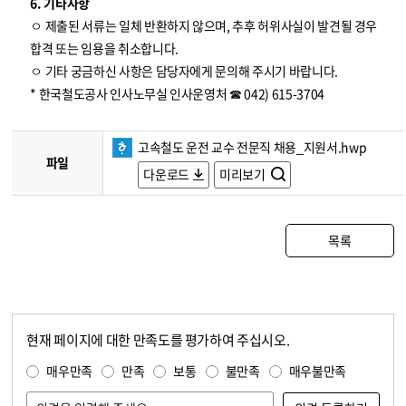
6. 기타사항
ㅇ 제출된 서류는 일체 반환하지 않으며, 추후 허위사실이 발견될 경우
합격 또는 임용을 취소합니다.
ㅇ 기타 궁금하신 사항은 담당자에게 문의해 주시기 바랍니다.
* 한국철도공사 인사노무실 인사운영처 ☎ 042) 615-3704
고속철도 운전 교수 전문직 채용_지원서.hwp
파일
다운로드
미리보기
목록
현재 페이지에 대한 만족도를 평가하여 주십시오.
콘텐츠 만족도 조사
만족도 조사
매우만족
만족
보통
불만족
매우불만족