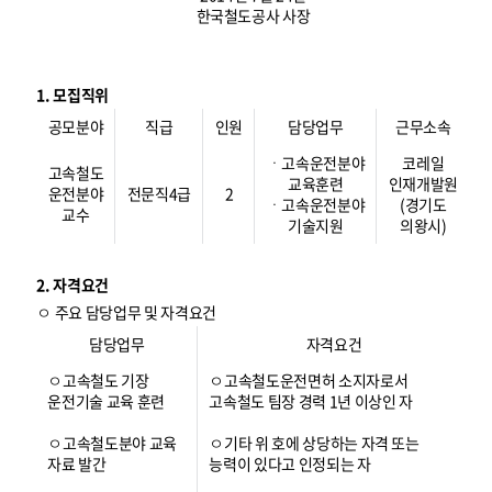
한국철도공사 사장
1. 모집직위
공모분야
직급
인원
담당업무
근무소속
ㆍ고속운전분야
코레일
고속철도
교육훈련
인재개발원
운전분야
전문직4급
2
ㆍ고속운전분야
(경기도
교수
기술지원
의왕시)
2. 자격요건
ㅇ 주요 담당업무 및 자격요건
담당업무
자격요건
ㅇ고속철도 기장
ㅇ고속철도운전면허 소지자로서
운전기술 교육 훈련
고속철도 팀장 경력 1년 이상인 자
ㅇ고속철도분야 교육
ㅇ기타 위 호에 상당하는 자격 또는
자료 발간
능력이 있다고 인정되는 자