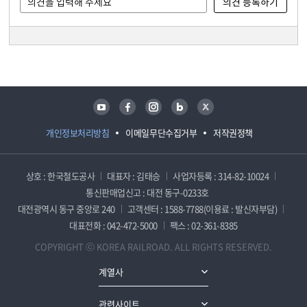
담당자 정보
담당자 정보
유튜브
페이스북
인스타그램
블로그
트위터
개인정보처리방침
이메일무단수집거부
저작권정책
상호 : 한국철도공사
대표자 : 김태승
사업자등록 : 314-82-10024
통신판매업신고 : 대전 동구-0233호
대전광역시 동구 중앙로 240
고객센터 : 1588-7788(이용료 : 발신자부담)
대표전화 : 042-472-5000
팩스 : 02-361-8385
COPYRIGHT ⓒ KOREA RAILROAD. ALL RIGHTS RESERVED.
계열사
관련사이트