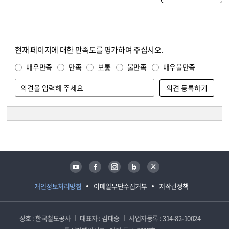
현재 페이지에 대한 만족도를 평가하여 주십시오.
콘텐츠 만족도 조사
만족도 조사
매우만족
만족
보통
불만족
매우불만족
담당자 정보
담당자 정보
유튜브
페이스북
인스타그램
블로그
트위터
개인정보처리방침
이메일무단수집거부
저작권정책
상호 : 한국철도공사
대표자 : 김태승
사업자등록 : 314-82-10024