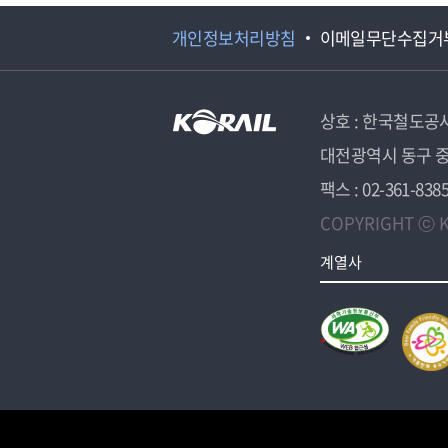
개인정보처리방침
이메일무단수집거
상호 : 한국철도공
대전광역시 동구 중
팩스 : 02-361-838
COPYRIGHT ⓒ K
계열사