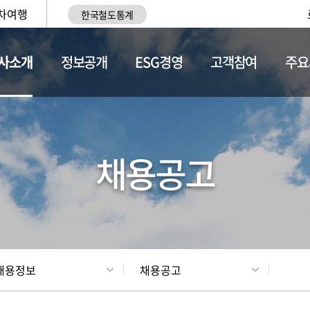
차여행
한국철도통계
사소개
정보공개
ESG경영
고객참여
주요
황
조직현황
채용정보
채용공고
채용정보
채용공고