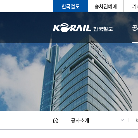
한국철도
승차권예매
기
공
CEO
일반현
공사소개